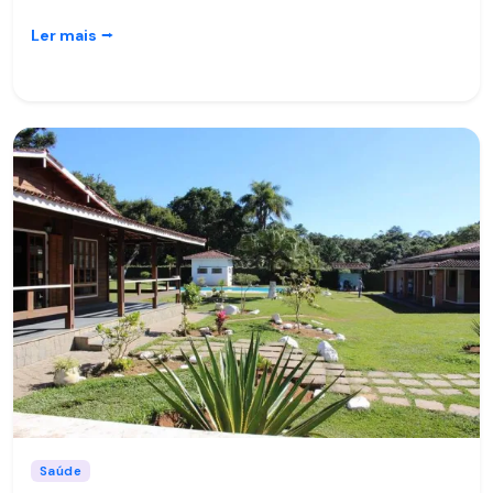
Ler mais
⭢
Saúde