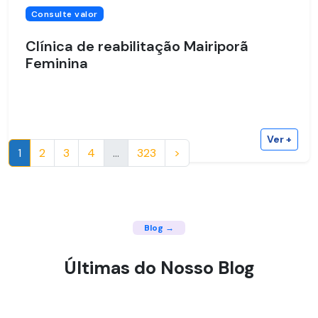
Consulte valor
Clínica de reabilitação Mairiporã
Feminina
Ver +
1
2
3
4
...
323
>
Blog →
Últimas do Nosso Blog